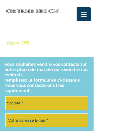
CENTRALE DES CGP
FOURNISSEUR DE LEADS POUR
LES CONSEILLERS EN GESTION
DE PATRIMOINE
Depuis 2008
Vous souhaitez vendre vos contacts sur
notre place de marché ou revendre nos
contacts,
remplissez le formulaire ci-dessous .
Nous vous contacterons très
rapidement .