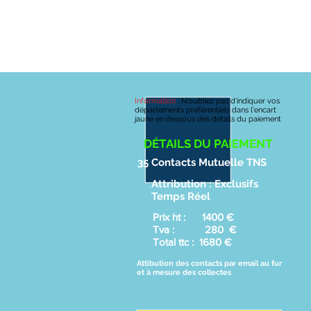
FOURNISS
ACCUEIL
LEADS DÉFISCALISATION
LEADS 
Information
:
N'oubliez pas d'indiquer vos
départements préférentiels dans l'encart
jaune en dessous des détails du paiement
DÉTAILS DU PAIEMENT
35 Contacts Mutuelle TNS
Attribution : Exclusifs
Temps Réel
Prix ht : 1400 €
Tva : 280 €
Total ttc : 1680 €
Attibution des contacts par email au fur
et à mesure des collectes