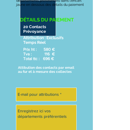
départements préférentiels dans l'encart
jaune en dessous des détails du paiement
DÉTAILS DU PAIEMENT
20 Contacts
Prévoyance
Attribution : Exclusifs
Temps Réel
Prix ht : 580 €
Tva : 116 €
Total ttc : 696 €
Attibution des contacts par email
au fur et à mesure des collectes