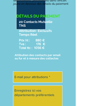
départements préférentiels dans l'encart
jaune en dessous des détails du paiement
DÉTAILS DU PAIEMENT
20 Contacts Mutuelle
TNS
Attribution : Exclusifs
Temps Réel
Prix ht : 880 €
Tva : 176 €
Total ttc : 1056 €
Attibution des contacts par email
au fur et à mesure des collectes